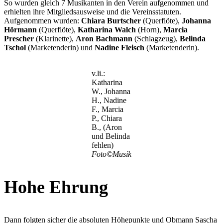
So wurden gleich 7 Musikanten in den Verein aufgenommen und
erhielten ihre Mitgliedsausweise und die Vereinsstatuten.
Aufgenommen wurden:
Chiara Burtscher
(Querflöte),
Johanna
Hörmann
(Querflöte),
Katharina Walch
(Horn),
Marcia
Prescher
(Klarinette),
Aron Bachmann
(Schlagzeug),
Belinda
Tschol
(Marketenderin) und
Nadine Fleisch
(Marketenderin).
v.li.:
Katharina
W., Johanna
H., Nadine
F., Marcia
P., Chiara
B., (Aron
und Belinda
fehlen)
Foto©Musik
Hohe Ehrung
Dann folgten sicher die absoluten Höhepunkte und Obmann Sascha