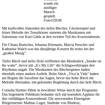
wurde ein
zünftiger
Marsch
gespielt.
Foto©
DOB
Mit kraftvollen Akkorden des tiefen Bleches, Glockenspiel und
feiner Melodie der Tenorhörner starteten die Musikanten mit
Salemonia von Kurt Gäble in den zweiten Teil des Konzertabends.
Für Chiara Burtscher, Johanna Hörmann, Marcia Prescher und
Katharina Walch war das diesjährige Konzert ihr erstes bei der
„großen Musig“.
Tiefes Blech und tiefes Holz eröffneten das Musikstück „Smoke on
the water“, bevor mit „It`s My Life“ die Schlagwerktruppe den
Rhythmus angab. Die Musikanten des Blechregisters hatten
ebenfalls einen starken Auftritt. Beim Stück „Viva la Vida“ hatten
am Beginn die Saxofone das Sagen, bevor das hohe Blech die
Melodie übernahm, mit gekonnter Begleitung durch das tiefe Blech.
Cornelia Hartner führte in bewährter Weise durch das Programm.
Das begeisterte Publikum bedankte sich mit tosendem Applaus für
den vielfältigen Konzertabend. Die anwesenden Ehrengäste
Bürgermeister Mathias Luger, Stadträte von Bludenz,