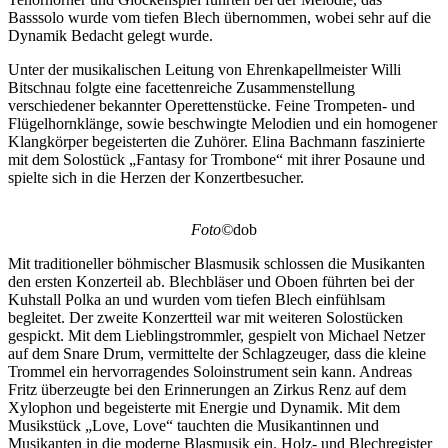
Basssolo wurde vom tiefen Blech übernommen, wobei sehr auf die
Dynamik Bedacht gelegt wurde.
Unter der musikalischen Leitung von Ehrenkapellmeister Willi
Bitschnau folgte eine facettenreiche Zusammenstellung
verschiedener bekannter Operettenstücke. Feine Trompeten- und
Flügelhornklänge, sowie beschwingte Melodien und ein homogener
Klangkörper begeisterten die Zuhörer. Elina Bachmann faszinierte
mit dem Solostück „Fantasy for Trombone“ mit ihrer Posaune und
spielte sich in die Herzen der Konzertbesucher.
Foto©
dob
Mit traditioneller böhmischer Blasmusik schlossen die Musikanten
den ersten Konzerteil ab. Blechbläser und Oboen führten bei der
Kuhstall Polka an und wurden vom tiefen Blech einfühlsam
begleitet. Der zweite Konzertteil war mit weiteren Solostücken
gespickt. Mit dem Lieblingstrommler, gespielt von Michael Netzer
auf dem Snare Drum, vermittelte der Schlagzeuger, dass die kleine
Trommel ein hervorragendes Soloinstrument sein kann. Andreas
Fritz überzeugte bei den Erinnerungen an Zirkus Renz auf dem
Xylophon und begeisterte mit Energie und Dynamik. Mit dem
Musikstück „Love, Love“ tauchten die Musikantinnen und
Musikanten in die moderne Blasmusik ein. Holz- und Blechregister