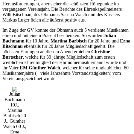
Herausforderungen, aber sicher die schönsten Höhepunkte im
vergangenen Vereinsjahr. Die Berichte des Ehrenkapellmeisters
Willi Bitschnau, des Obmanns Sascha Walch und des Kassiers
Markus Luger fielen alle äußerst positiv aus.
Im Zuge der GV konnte der Obmann auch 5 verdiente Musikanten
ehren und mit einem Präsent beschenken. So wurden
Julian
Bachmann
für 10 Jahre,
Martina Barbisch
für 20 Jahre und
Erna
Bitschnau
ebenfalls für 20 Jahre Mitgliedschaft geehrt. Die
höchsten Ehrungen an diesem Abend erhielten
Christine
Burtscher
, welche für 30 jährige Mitgliedschaft zum ersten
weiblichen Ehrenmitglied der Harmoniemusik ernannt wurde und
ihr Vater
EM Günther Walch
, welcher für seine unglaublichen 60
Musikantenjahre (+ viele Jahrzehnte Vorstandstätigkeiten) vom
Verein ausgezeichnet wurde.
Julian
Bachmann
10J.,
Martina
Barbisch 20
J., Günther
Walch 60 J.,
Erna