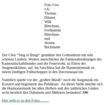
Foto
©
sw
v.li.:
Thomas
Dünser,
Willi
Bitschnau,
Ferdinanda
Bitschnau
und
Jerome
Bachmann
Der Chor “Sing in Bings“ gestaltete den Gottesdienst mit sehr
schönen Liedern. Weiters marschierten die Fahnenabordnungen des
Kameradschaftsbundes und der Feuerwehr, zu Ehren der
Jungmusikfahne, auf. Im Anschluss lud die Harmoniemusik zu
einem zünftigen Frühschoppen in den Davennasaal ein.
Natürlich spielte vor der „großen Musik“ noch die Jungmusik ein
Konzert und begeisterte das Publikum. An dieser Stelle möchte sich
die Harmoniemusik bei allen Helfern und den zahlreichen Gästen
recht herzlich fürs Dabeisein und Mitfeiern bedanken!
SW
Hier geht es zu den Fotos……..