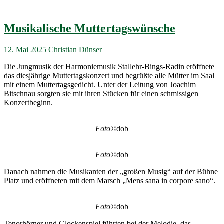
Musikalische Muttertagswünsche
12. Mai 2025
Christian Dünser
Die Jungmusik der Harmoniemusik Stallehr-Bings-Radin eröffnete
das diesjährige Muttertagskonzert und begrüßte alle Mütter im Saal
mit einem Muttertagsgedicht. Unter der Leitung von Joachim
Bitschnau sorgten sie mit ihren Stücken für einen schmissigen
Konzertbeginn.
Foto©
dob
Foto©
dob
Danach nahmen die Musikanten der „großen Musig“ auf der Bühne
Platz und eröffneten mit dem Marsch „Mens sana in corpore sano“.
Foto©
dob
Tenorhörner und Glockenspiel führten bei der Melodie, das