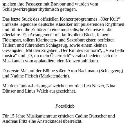
spielten ihre Passagen mit Bravour und wurden vom
Schlagwerkregister rhythmisch getragen.
Das letzte Stück des offiziellen Konzertprogrammes „80er Kult“
umfasste legendäre deutsche Klassiker mit pulsierenden Rhythmen
und führten die Zuhörer in eine musikalische Zeitreise in die
80erJahre. Ein Arrangement mit kraftvollem Blech, feinem
Flötenpart, tollem Klarinetten- und Saxofonregister, perfekten
Trillern und führendem Schlagzeug, sowie einem kleinen
Gesangsteil. Mit den Zugaben „Der Ruf des Einhorn“, „Viva bella
musica“ und „O, du mein Österreich“ verabschiedeten sich die
Musikanten vom applaudierenden Konzertpublikum.
Das erste Mal auf der Bühne saßen Aron Bachmann (Schlagzeug)
und Nadine Fleisch (Marketenderin).
Mit dem Junior-Leistungsabzeichen wurden Lea Netzer, Nina
Dünser und Linus Walch ausgezeichnet.
Foto©
dob
Für 15 Jahre Musikantentreue erhielten Cadine Burtscher und
Andreas Fritz eine Anstecknadel überreicht.