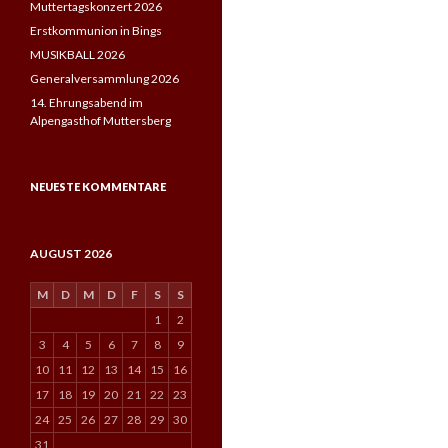
Muttertagskonzert 2026
Erstkommunion in Bings
MUSIKBALL 2026
Generalversammlung 2026
14. Ehrungsabend im
Alpengasthof Muttersberg
NEUESTE KOMMENTARE
AUGUST 2026
M
D
M
D
F
S
S
1
2
3
4
5
6
7
8
9
10
11
12
13
14
15
16
17
18
19
20
21
22
23
24
25
26
27
28
29
30
31