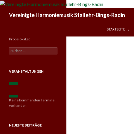
Suchen
Vereinigte Harmoniemusik Stallehr-Bings-Radin
ZUM INHALT SPR
STARTSEITE
Probelokal.at
S
u
c
h
e
VERANSTALTUNGEN
n
n
a
c
h
Keine kommenden Termine
:
vorhanden.
NEUESTE BEITRÄGE