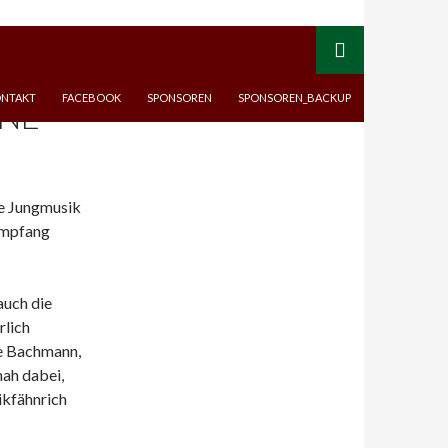
NTAKT
FACEBOOK
SPONSOREN
SPONSOREN_BACKUP
HNE
ie Jungmusik
 Empfang
auch die
rlich
me Bachmann,
ah dabei,
ikfähnrich