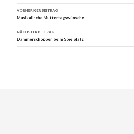
VORHERIGER BEITRAG
Beitrags-
Musikalische Muttertagswünsche
Navigation
NÄCHSTER BEITRAG
Dämmerschoppen beim Spielplatz