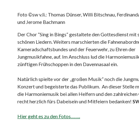
Foto
©
sw v.li.: Thomas Dünser, Willi Bitschnau, Ferdinan
und Jerome Bachmann
Der Chor “Sing in Bings“ gestaltete den Gottesdienst mit 
schönen Liedern. Weiters marschierten die Fahnenabord
Kameradschaftsbundes und der Feuerwehr, zu Ehren der
Jungmusikfahne, auf. Im Anschluss lud die Harmoniemusi
zünftigen Frühschoppen in den Davennasaal ein.
Natürlich spielte vor der „großen Musik“ noch die Jungmu
Konzert und begeisterte das Publikum. An dieser Stelle m
die Harmoniemusik bei allen Helfern und den zahlreichen
recht herzlich fürs Dabeisein und Mitfeiern bedanken!
S
Hier geht es zu den Fotos……..