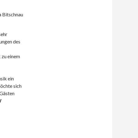
da Bitschnau
sehr
nungen des
k zu einem
sik ein
öchte sich
 Gästen
W