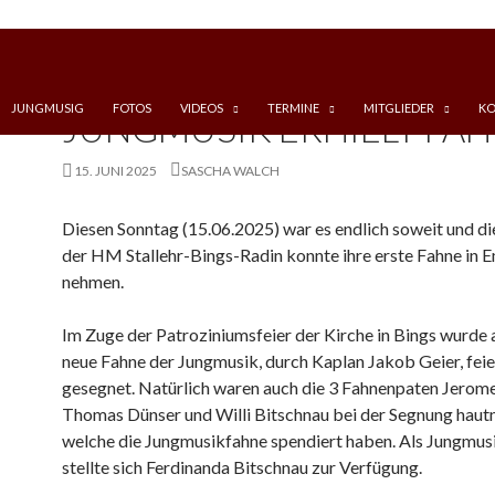
INGEN
JUNGMUSIG
FOTOS
VIDEOS
TERMINE
MITGLIEDER
KO
JUNGMUSIK ERHIELT FA
15. JUNI 2025
SASCHA WALCH
Diesen Sonntag (15.06.2025) war es endlich soweit und d
der HM Stallehr-Bings-Radin konnte ihre erste Fahne in
nehmen.
Im Zuge der Patroziniumsfeier der Kirche in Bings wurde 
neue Fahne der Jungmusik, durch Kaplan Jakob Geier, feie
gesegnet. Natürlich waren auch die 3 Fahnenpaten Jero
Thomas Dünser und Willi Bitschnau bei der Segnung hautn
welche die Jungmusikfahne spendiert haben. Als Jungmus
stellte sich Ferdinanda Bitschnau zur Verfügung.