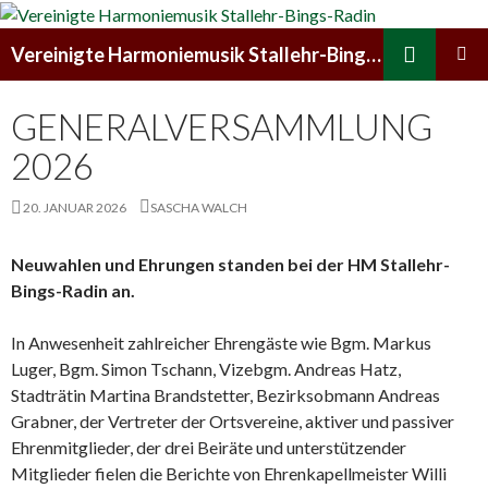
Suchen
Vereinigte Harmoniemusik Stallehr-Bings-Radin
ZUM
PRIMÄR
INHALT
MENÜ
GENERALVERSAMMLUNG
SPRINGEN
2026
20. JANUAR 2026
SASCHA WALCH
Neuwahlen und Ehrungen standen bei der HM Stallehr-
Bings-Radin an.
In Anwesenheit zahlreicher Ehrengäste wie Bgm. Markus
Luger, Bgm. Simon Tschann, Vizebgm. Andreas Hatz,
Stadträtin Martina Brandstetter, Bezirksobmann Andreas
Grabner, der Vertreter der Ortsvereine, aktiver und passiver
Ehrenmitglieder, der drei Beiräte und unterstützender
Mitglieder fielen die Berichte von Ehrenkapellmeister Willi