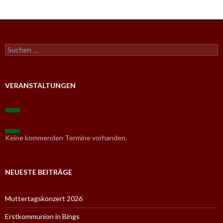
S
u
c
h
e
VERANSTALTUNGEN
n
n
a
c
h
:
Keine kommenden Termine vorhanden.
NEUESTE BEITRÄGE
Muttertagskonzert 2026
Erstkommunion in Bings