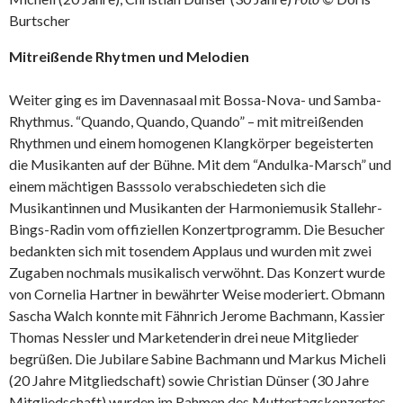
Burtscher
Mitreißende Rhytmen und Melodien
Weiter ging es im Davennasaal mit Bossa-Nova- und Samba-
Rhythmus. “Quando, Quando, Quando” – mit mitreißenden
Rhythmen und einem homogenen Klangkörper begeisterten
die Musikanten auf der Bühne. Mit dem “Andulka-Marsch” und
einem mächtigen Basssolo verabschiedeten sich die
Musikantinnen und Musikanten der Harmoniemusik Stallehr-
Bings-Radin vom offiziellen Konzertprogramm. Die Besucher
bedankten sich mit tosendem Applaus und wurden mit zwei
Zugaben nochmals musikalisch verwöhnt. Das Konzert wurde
von Cornelia Hartner in bewährter Weise moderiert. Obmann
Sascha Walch konnte mit Fähnrich Jerome Bachmann, Kassier
Thomas Nessler und Marketenderin drei neue Mitglieder
begrüßen. Die Jubilare Sabine Bachmann und Markus Micheli
(20 Jahre Mitgliedschaft) sowie Christian Dünser (30 Jahre
Mitgliedschaft) wurden im Rahmen des Muttertagskonzertes