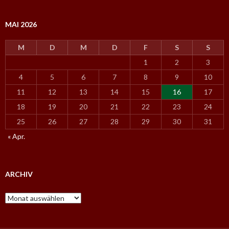
MAI 2026
M
D
M
D
F
S
S
1
2
3
4
5
6
7
8
9
10
11
12
13
14
15
16
17
18
19
20
21
22
23
24
25
26
27
28
29
30
31
« Apr.
ARCHIV
A
r
c
h