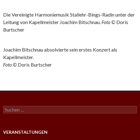
Die Vereinigte Harmoniemusik Stallehr-Bings-Radin unter der
Leitung von Kapellmeister Joachim Bitschnau.
Foto ©
Doris
Burtscher
Joachim Bitschnau absolvierte sein erstes Konzert als
Kapellmeister.
Foto ©
Doris Burtscher
S
u
c
h
e
VERANSTALTUNGEN
n