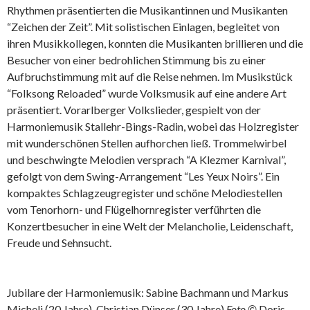
Rhythmen präsentierten die Musikantinnen und Musikanten
“Zeichen der Zeit”. Mit solistischen Einlagen, begleitet von
ihren Musikkollegen, konnten die Musikanten brillieren und die
Besucher von einer bedrohlichen Stimmung bis zu einer
Aufbruchstimmung mit auf die Reise nehmen. Im Musikstück
“Folksong Reloaded” wurde Volksmusik auf eine andere Art
präsentiert. Vorarlberger Volkslieder, gespielt von der
Harmoniemusik Stallehr-Bings-Radin, wobei das Holzregister
mit wunderschönen Stellen aufhorchen ließ. Trommelwirbel
und beschwingte Melodien versprach “A Klezmer Karnival”,
gefolgt von dem Swing-Arrangement “Les Yeux Noirs”. Ein
kompaktes Schlagzeugregister und schöne Melodiestellen
vom Tenorhorn- und Flügelhornregister verführten die
Konzertbesucher in eine Welt der Melancholie, Leidenschaft,
Freude und Sehnsucht.
Jubilare der Harmoniemusik: Sabine Bachmann und Markus
Micheli (20 Jahre), Christian Dünser (30 Jahre)
Foto ©
Doris