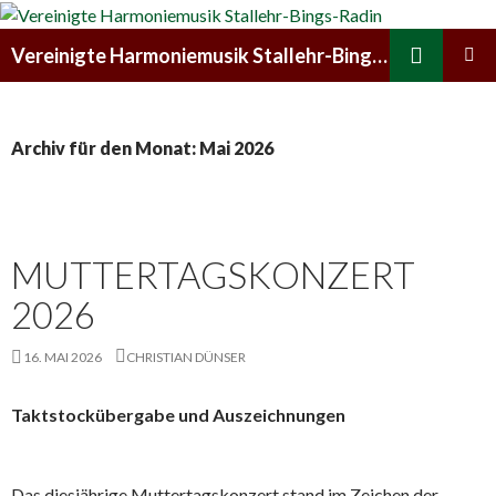
Suchen
Vereinigte Harmoniemusik Stallehr-Bings-Radin
ZUM
PRIMÄR
INHALT
MENÜ
SPRINGEN
Archiv für den Monat: Mai 2026
MUTTERTAGSKONZERT
2026
16. MAI 2026
CHRISTIAN DÜNSER
Taktstockübergabe und Auszeichnungen
Das diesjährige Muttertagskonzert stand im Zeichen der